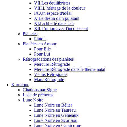
VII.Les équilibristes
VIII.L'héritage de la douleur
IX.Un espace d'idéal
X.Le destin d'un puissant
XI.La liberté dans l'air
XII.L'union avec l'inconscient
Planètes
Pluton
Planètes en Amour
Pour Elle
Pour Lui
Rétrogradations des planètes
Mercure Rétrograde
Mercure Rétrograde dans le thème natal
Vénus Rétrograde
Mars Rétrograde
Karmique
Citations par Signe
Liste de prénoms
Lune Noire
Lune Noire en Bélier
Lune Noire en Taureau
Lune Noire en Gémeaux
Lune Noire en Scorpion
Lune Noire en Capricorne