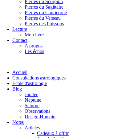
Pierres du Scorpion
Pierres du Sagittaire
Pierres du Capricorne
Pierres du Verseau
Pierres des Poissons
Lecture
Mon livre
Contact
A propos
Les échos
Accueil
Consultations astrologiques
Ecole d'astrologie
Blog
Jupiter
Neptune
Saturne
Observations
Design Humain
Notes
Articles
Cadeaux à offrir