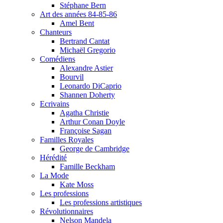
Stéphane Bern
Art des années 84-85-86
Amel Bent
Chanteurs
Bertrand Cantat
Michaël Gregorio
Comédiens
Alexandre Astier
Bourvil
Leonardo DiCaprio
Shannen Doherty
Ecrivains
Agatha Christie
Arthur Conan Doyle
Françoise Sagan
Familles Royales
George de Cambridge
Hérédité
Famille Beckham
La Mode
Kate Moss
Les professions
Les professions artistiques
Révolutionnaires
Nelson Mandela