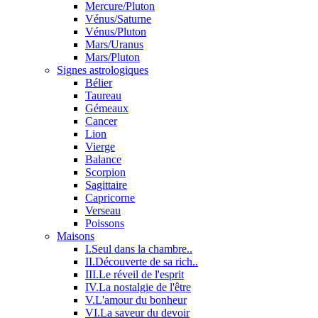
Mercure/Pluton
Vénus/Saturne
Vénus/Pluton
Mars/Uranus
Mars/Pluton
Signes astrologiques
Bélier
Taureau
Gémeaux
Cancer
Lion
Vierge
Balance
Scorpion
Sagittaire
Capricorne
Verseau
Poissons
Maisons
I.Seul dans la chambre..
II.Découverte de sa rich..
III.Le réveil de l'esprit
IV.La nostalgie de l'être
V.L'amour du bonheur
VI.La saveur du devoir