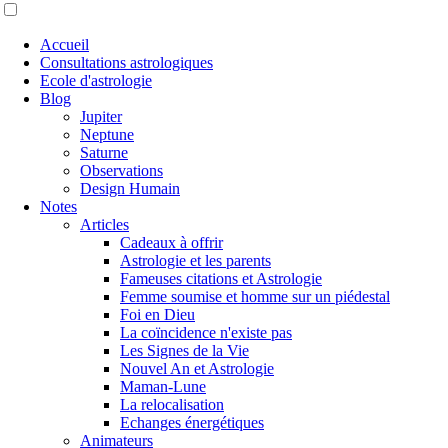
Accueil
Consultations astrologiques
Ecole d'astrologie
Blog
Jupiter
Neptune
Saturne
Observations
Design Humain
Notes
Articles
Cadeaux à offrir
Astrologie et les parents
Fameuses citations et Astrologie
Femme soumise et homme sur un piédestal
Foi en Dieu
La coïncidence n'existe pas
Les Signes de la Vie
Nouvel An et Astrologie
Maman-Lune
La relocalisation
Echanges énergétiques
Animateurs