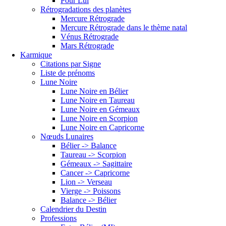
Pour Lui
Rétrogradations des planètes
Mercure Rétrograde
Mercure Rétrograde dans le thème natal
Vénus Rétrograde
Mars Rétrograde
Karmique
Citations par Signe
Liste de prénoms
Lune Noire
Lune Noire en Bélier
Lune Noire en Taureau
Lune Noire en Gémeaux
Lune Noire en Scorpion
Lune Noire en Capricorne
Nœuds Lunaires
Bélier -> Balance
Taureau -> Scorpion
Gémeaux -> Sagittaire
Cancer -> Capricorne
Lion -> Verseau
Vierge -> Poissons
Balance -> Bélier
Calendrier du Destin
Professions