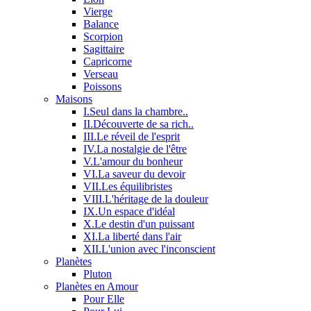
Vierge
Balance
Scorpion
Sagittaire
Capricorne
Verseau
Poissons
Maisons
I.Seul dans la chambre..
II.Découverte de sa rich..
III.Le réveil de l'esprit
IV.La nostalgie de l'être
V.L'amour du bonheur
VI.La saveur du devoir
VII.Les équilibristes
VIII.L'héritage de la douleur
IX.Un espace d'idéal
X.Le destin d'un puissant
XI.La liberté dans l'air
XII.L'union avec l'inconscient
Planètes
Pluton
Planètes en Amour
Pour Elle