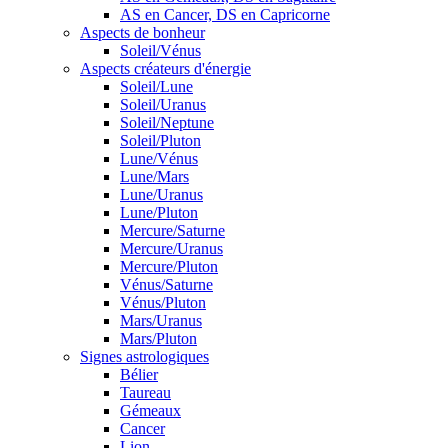
AS en Cancer, DS en Capricorne
Aspects de bonheur
Soleil/Vénus
Aspects créateurs d'énergie
Soleil/Lune
Soleil/Uranus
Soleil/Neptune
Soleil/Pluton
Lune/Vénus
Lune/Mars
Lune/Uranus
Lune/Pluton
Mercure/Saturne
Mercure/Uranus
Mercure/Pluton
Vénus/Saturne
Vénus/Pluton
Mars/Uranus
Mars/Pluton
Signes astrologiques
Bélier
Taureau
Gémeaux
Cancer
Lion