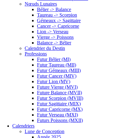
Nœuds Lunaires
Bélier -> Balance
Taureau -> Scorpion
Gémeaux -> Sagittaire
Cancer -> Capricorne
Lion -> Verseau
Vierge -> Poissons
Balance -> Bélier
Calendrier du Destin
Professions
Futur Bélier (MI)
Futur Taureau (MII)
Futur Gémeaux (MIII)
Futur Cancer (MIV)
Futur Lion (MV)
Future Vierge (MVI)
Future Balance (MVII)
Futur Scorpion (MVIII)
Futur Sagittaire (MIX)
Futur Capricorne (MX)
Futur Verseau (MXI)
Futurs Poissons (MXII)
Calendriers
Lune de Conception
Année 2025