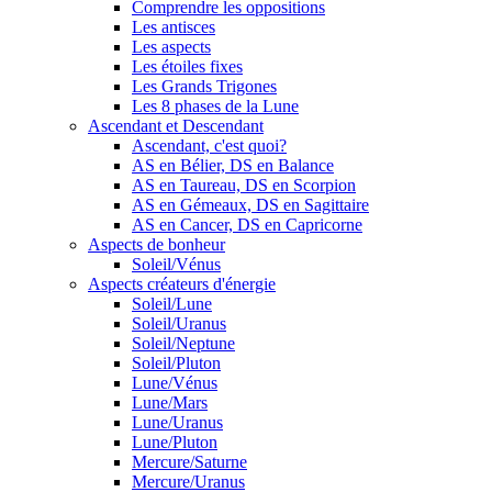
Comprendre les oppositions
Les antisces
Les aspects
Les étoiles fixes
Les Grands Trigones
Les 8 phases de la Lune
Ascendant et Descendant
Ascendant, c'est quoi?
AS en Bélier, DS en Balance
AS en Taureau, DS en Scorpion
AS en Gémeaux, DS en Sagittaire
AS en Cancer, DS en Capricorne
Aspects de bonheur
Soleil/Vénus
Aspects créateurs d'énergie
Soleil/Lune
Soleil/Uranus
Soleil/Neptune
Soleil/Pluton
Lune/Vénus
Lune/Mars
Lune/Uranus
Lune/Pluton
Mercure/Saturne
Mercure/Uranus