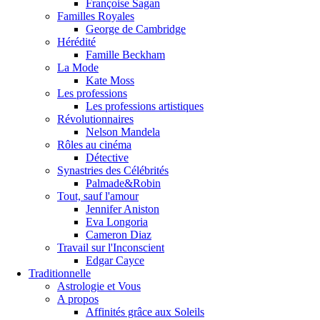
Françoise Sagan
Familles Royales
George de Cambridge
Hérédité
Famille Beckham
La Mode
Kate Moss
Les professions
Les professions artistiques
Révolutionnaires
Nelson Mandela
Rôles au cinéma
Détective
Synastries des Célébrités
Palmade&Robin
Tout, sauf l'amour
Jennifer Aniston
Eva Longoria
Cameron Diaz
Travail sur l'Inconscient
Edgar Cayce
Traditionnelle
Astrologie et Vous
A propos
Affinités grâce aux Soleils