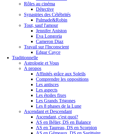
Rôles au cinéma
Détective
Synastries des Célébrités
Palmade&Robin
Tout, sauf l'amour
Jennifer Aniston
Eva Longoria
Cameron Diaz
Travail sur l'Inconscient
Edgar Cayce
Traditionnelle
Astrologie et Vous
A propos
Affinités grâce aux Soleils
Comprendre les oppositions
Les antisces
Les aspects
Les étoiles fixes
Les Grands Trigones
Les 8 phases de la Lune
Ascendant et Descendant
Ascendant, c'est quoi?
AS en Bélier, DS en Balance
AS en Taureau, DS en Scorpion
AS en Gémeaux, DS en Sagittaire