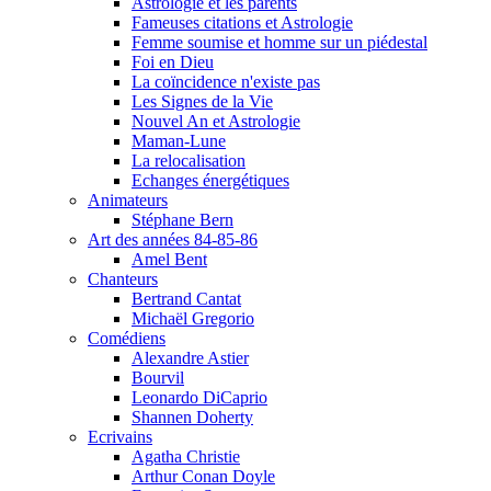
Astrologie et les parents
Fameuses citations et Astrologie
Femme soumise et homme sur un piédestal
Foi en Dieu
La coïncidence n'existe pas
Les Signes de la Vie
Nouvel An et Astrologie
Maman-Lune
La relocalisation
Echanges énergétiques
Animateurs
Stéphane Bern
Art des années 84-85-86
Amel Bent
Chanteurs
Bertrand Cantat
Michaël Gregorio
Comédiens
Alexandre Astier
Bourvil
Leonardo DiCaprio
Shannen Doherty
Ecrivains
Agatha Christie
Arthur Conan Doyle