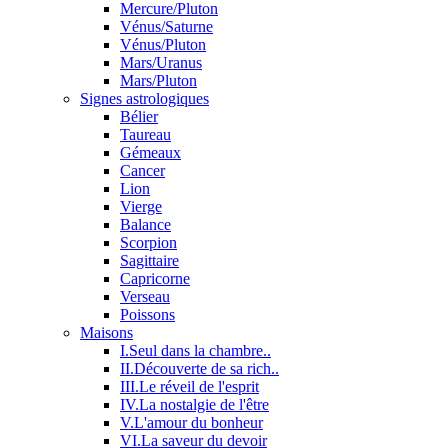
Mercure/Pluton
Vénus/Saturne
Vénus/Pluton
Mars/Uranus
Mars/Pluton
Signes astrologiques
Bélier
Taureau
Gémeaux
Cancer
Lion
Vierge
Balance
Scorpion
Sagittaire
Capricorne
Verseau
Poissons
Maisons
I.Seul dans la chambre..
II.Découverte de sa rich..
III.Le réveil de l'esprit
IV.La nostalgie de l'être
V.L'amour du bonheur
VI.La saveur du devoir