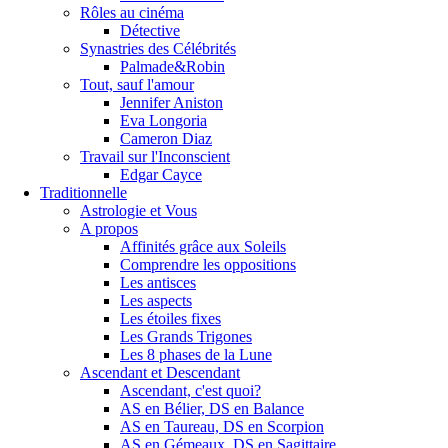
Rôles au cinéma
Détective
Synastries des Célébrités
Palmade&Robin
Tout, sauf l'amour
Jennifer Aniston
Eva Longoria
Cameron Diaz
Travail sur l'Inconscient
Edgar Cayce
Traditionnelle
Astrologie et Vous
A propos
Affinités grâce aux Soleils
Comprendre les oppositions
Les antisces
Les aspects
Les étoiles fixes
Les Grands Trigones
Les 8 phases de la Lune
Ascendant et Descendant
Ascendant, c'est quoi?
AS en Bélier, DS en Balance
AS en Taureau, DS en Scorpion
AS en Gémeaux, DS en Sagittaire