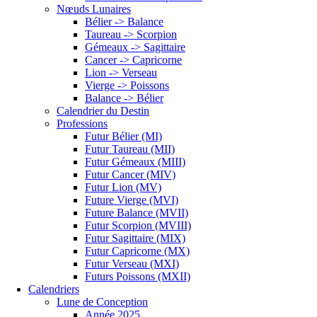
Nœuds Lunaires
Bélier -> Balance
Taureau -> Scorpion
Gémeaux -> Sagittaire
Cancer -> Capricorne
Lion -> Verseau
Vierge -> Poissons
Balance -> Bélier
Calendrier du Destin
Professions
Futur Bélier (MI)
Futur Taureau (MII)
Futur Gémeaux (MIII)
Futur Cancer (MIV)
Futur Lion (MV)
Future Vierge (MVI)
Future Balance (MVII)
Futur Scorpion (MVIII)
Futur Sagittaire (MIX)
Futur Capricorne (MX)
Futur Verseau (MXI)
Futurs Poissons (MXII)
Calendriers
Lune de Conception
Année 2025