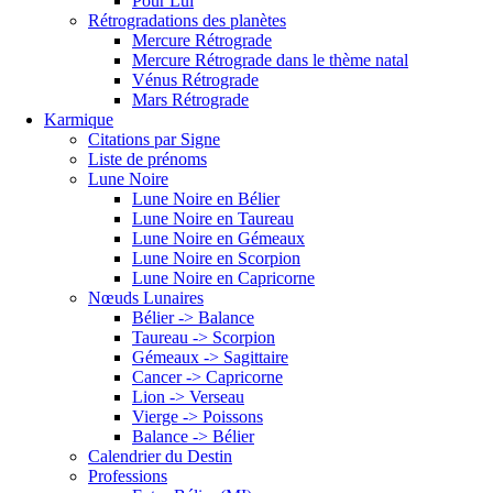
Pour Lui
Rétrogradations des planètes
Mercure Rétrograde
Mercure Rétrograde dans le thème natal
Vénus Rétrograde
Mars Rétrograde
Karmique
Citations par Signe
Liste de prénoms
Lune Noire
Lune Noire en Bélier
Lune Noire en Taureau
Lune Noire en Gémeaux
Lune Noire en Scorpion
Lune Noire en Capricorne
Nœuds Lunaires
Bélier -> Balance
Taureau -> Scorpion
Gémeaux -> Sagittaire
Cancer -> Capricorne
Lion -> Verseau
Vierge -> Poissons
Balance -> Bélier
Calendrier du Destin
Professions