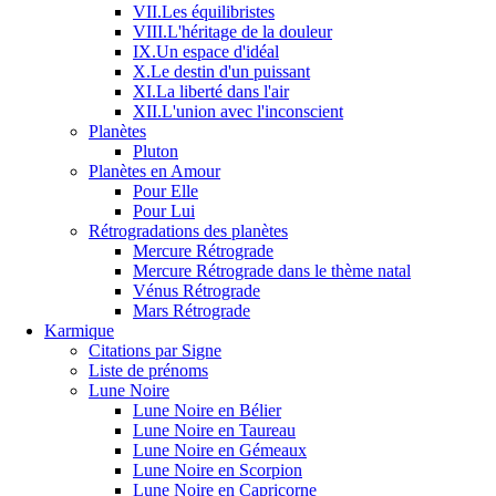
VII.Les équilibristes
VIII.L'héritage de la douleur
IX.Un espace d'idéal
X.Le destin d'un puissant
XI.La liberté dans l'air
XII.L'union avec l'inconscient
Planètes
Pluton
Planètes en Amour
Pour Elle
Pour Lui
Rétrogradations des planètes
Mercure Rétrograde
Mercure Rétrograde dans le thème natal
Vénus Rétrograde
Mars Rétrograde
Karmique
Citations par Signe
Liste de prénoms
Lune Noire
Lune Noire en Bélier
Lune Noire en Taureau
Lune Noire en Gémeaux
Lune Noire en Scorpion
Lune Noire en Capricorne