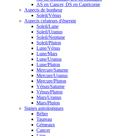
AS en Cancer, DS en Capricorne
Aspects de bonheur
Soleil/Vénus
Aspects créateurs d'énergie
Soleil/Lune
Soleil/Uranus
Soleil/Neptune
Soleil/Pluton
Lune/Vénus
Lune/Mars
Lune/Uranus
Lune/Pluton
Mercure/Saturne
Mercure/Uranus
Mercure/Pluton
Vénus/Saturne
Vénus/Pluton
Mars/Uranus
Mars/Pluton
Signes astrologiques
Bélier
Taureau
Gémeaux
Cancer
Lion