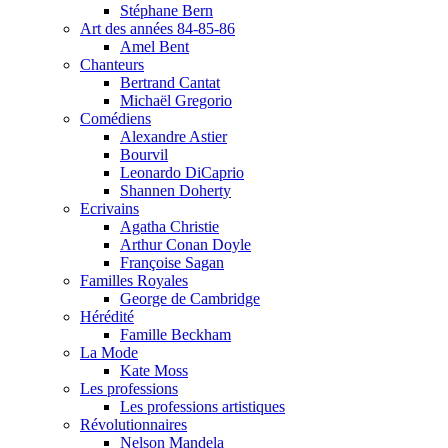
Stéphane Bern
Art des années 84-85-86
Amel Bent
Chanteurs
Bertrand Cantat
Michaël Gregorio
Comédiens
Alexandre Astier
Bourvil
Leonardo DiCaprio
Shannen Doherty
Ecrivains
Agatha Christie
Arthur Conan Doyle
Françoise Sagan
Familles Royales
George de Cambridge
Hérédité
Famille Beckham
La Mode
Kate Moss
Les professions
Les professions artistiques
Révolutionnaires
Nelson Mandela