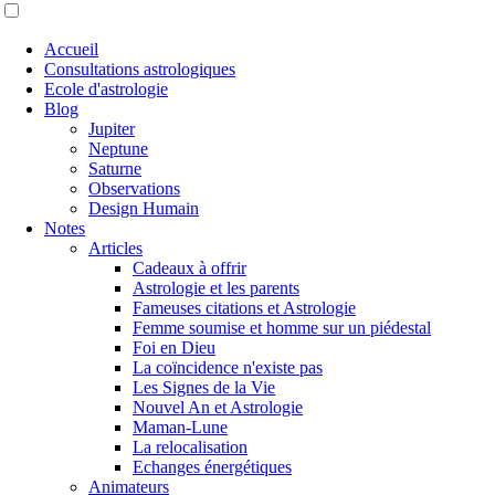
Accueil
Consultations astrologiques
Ecole d'astrologie
Blog
Jupiter
Neptune
Saturne
Observations
Design Humain
Notes
Articles
Cadeaux à offrir
Astrologie et les parents
Fameuses citations et Astrologie
Femme soumise et homme sur un piédestal
Foi en Dieu
La coïncidence n'existe pas
Les Signes de la Vie
Nouvel An et Astrologie
Maman-Lune
La relocalisation
Echanges énergétiques
Animateurs