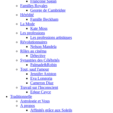
Françoise Sagan
Familles Royales
George de Cambridge
Hérédité
Famille Beckham
La Mode
Kate Moss
Les professions
Les professions artistiques
Révolutionnaires
Nelson Mandela
Rôles au cinéma
Détective
Synastries des Célébrités
Palmade&Robin
Tout, sauf l'amour
Jennifer Aniston
Eva Longoria
Cameron Diaz
Travail sur l'Inconscient
Edgar Cayce
Traditionnelle
Astrologie et Vous
A propos
Affinités grâce aux Soleils