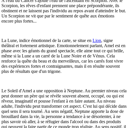
A l'eau du Cancer s'ajoute l'eau de l'ascendant en Scorpion. Avec le
Scorpion, les rêves d'enfant prennent une place prépondérante, ils
obstinent et ne laissent pas l'individu au repos avant d'atteindre le but.
Un Scorpion ne vit que par le sentiment de quête aux émotions
encore plus fortes...
La Lune, indice émotionnel de la carte, se situe en
Lion
, signe
théâtral et fortement artistique. Emotionnelement parlant, Amel est en
phase avec les géants du grand spectacle, elle aime tout ce qui brille,
même si la Lune a un carré de la Lune Noire et de Vénus. Cela
renforce la quête du beau et du merveilleux, car les carrés font vivre
des expériences fortes et contraignantes, mais il en résulte souvent
plus de résultats que d'un trigone.
Le Soleil d'Amel a une opposition à Neptune. Au premier niveau cela
peut donner un père qui se révèle souvent absent, occupé, ou qui est
rêveur, imaginatif et pousse l'enfant à en faire autant. Au niveau
adulte, l'individu peut transformer cet aspect. C'est lui qui décide dans
quel sens il sera tourné. Au sens négatif, Neptune apporte la dose de
brouillard dans la vie, la personne a tendance à se désorienter, à ne
plus savoir où aller, à se réfugier dans l'alcool ou dans des produits
qui peuvent la faire partir de ce monde trop réaliste. Au sens positif, il