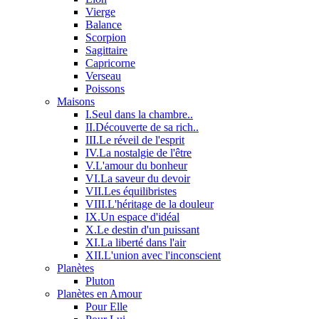
Vierge
Balance
Scorpion
Sagittaire
Capricorne
Verseau
Poissons
Maisons
I.Seul dans la chambre..
II.Découverte de sa rich..
III.Le réveil de l'esprit
IV.La nostalgie de l'être
V.L'amour du bonheur
VI.La saveur du devoir
VII.Les équilibristes
VIII.L'héritage de la douleur
IX.Un espace d'idéal
X.Le destin d'un puissant
XI.La liberté dans l'air
XII.L'union avec l'inconscient
Planètes
Pluton
Planètes en Amour
Pour Elle