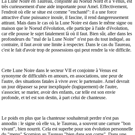
La Lune Noire en Taureau, conjointe au Noeud Nord et à Vénus, est
très curieusement d'une aide importante pour Amel. Effectivement,
l'endroit où elle se situe est comme "enchanté": il a une force
attractive d'une puissance inouïe, il fascine, il rend dangereusement
attirant. Mais dans le cas où la Lune Noire est dans le même signe ou
maison que le Noeud d'évolution, elle participe à l'aide d'évolution,
car elle pousse le sujet fatalement là où il faut. Bien sûr, aller dans les
profondeurs du "mal de la Lune Noire" n'est pas du tout indiqué, au
contraire, il faut avoir une limite à respecter. Dans le cas du Taureau,
c'est le fait d'avoir trop de possessions qui peut rendre la vie difficile.
Cette Lune Noire dans le secteur VII et conjointe à Venus est
synonyme de difficultés en amours, en associations, une peur de
l'autre, des situations fatales à vivre avec le partenaire. Amel devrait
un jour dépasser sa peur inexpliquée (logiquement) de l'autre,
s'associer, se marier, avoir des enfants, car telle est son envie
profonde, et tel est son destin, à part celui de chanteuse.
Le poids en plus que la chanteuse souhaiterait perdre n'est pas
annodin : le signe où elle va, le Taureau, a souvent une carrure "bon
vivant", bien nourrit. Cela est superbe pour son évolution personnelle
du "menu" Scorpion au Taureau "bien dans son corps". Dans une