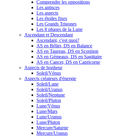
Comprendre les oppositions
Les antisces
Les aspects
Les étoiles fixes
Les Grands Trigones
Les 8 phases de la Lune
Ascendant et Descendant
Ascendant, c'est quoi?
AS en Bélier, DS en Balance
AS en Taureau, DS en Scorpion
AS en Gémeaux, DS en Sagittaire
AS en Cancer, DS en Capricorne
Aspects de bonheur
Soleil/Vénus
Aspects créateurs d'énergie
Soleil/Lune
Soleil/Uranus
Soleil/Neptune
Soleil/Pluton
Lune/Vénus
Lune/Mars
Lune/Uranus
Lune/Pluton
Mercure/Saturne
Mercure/Uranus