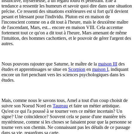
instinctive, mystérieuse, a un regard lourd et pénétrant. Elle a
tendance a ressentir les humeurs et savoir quoi dire dans une situation
précise. Ce ressenti des situations extérieures est si fort qu'il devient
pesant et blessant pour l'individu. Pluton est en maison de
l'inconscient comme on a dit tout à l'heure, mais le deuxième maître
de l'ascendant, Mars, est... encore en maison VIII. Cela accentue
fortement tout ce qu'on a dit tout à l'heure, Mars amenant de même
l'intuition, des hommes cachottiers, et le pouvoir de gérer l'argent des
autres.
Nous pouvons rajouter que Saturne, le maître de la
maison III
des
études et apprentissages se situe en
Scorpion
en
maison I
, indiquant
encore un fort penchant vers les sciences psychologiques dans les
études.
Mais, comme nous le savons tous, Amel a tout d'un coup choisit de
suivre son Noeud Nord en
Taureau
et faire un métier artistique.
Qu'est ce qui l'a poussé à se tourner vers ce métier incertain? Un
signe? Une coïncidence? Souvent cela se passe d'une manière très
mystérieuse, comme si les choses se faisaient pour que la personne se
tourne vers son chemin. Ne connaissant pas les détails de ce passage
dans sa vie, regardons sa carte.