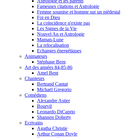
Astrologie et les parents
Fameuses citations et Astrologie
Femme soumise et homme sur un piédestal
Foi en Dieu
La coïncidence n'existe pas
Les Signes de la Vie
Nouvel An et Astrologie
Maman-Lune
La relocalisation
Echanges énergétiques
Animateurs
Stéphane Bern
Art des années 84-85-86
Amel Bent
Chanteurs
Bertrand Cantat
Michaël Gregorio
Comédiens
Alexandre Astier
Bourvil
Leonardo DiCaprio
Shannen Doherty
Ecrivains
Agatha Christie
Arthur Conan Doyle