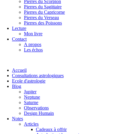
Pierres du Scorpion
Pierres du Sagittaire
Pierres du Capricorne
Pierres du Verseau
Pierres des Poissons
Lecture
Mon livre
Contact
A propos
Les échos
Accueil
Consultations astrologiques
Ecole d'astrologie
Blog
Jupiter
Neptune
Saturne
Observations
Design Humain
Notes
Articles
Cadeaux à offrir