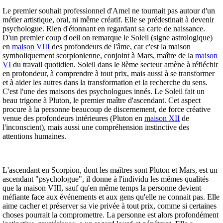
Le premier souhait professionnel d'Amel ne tournait pas autour d'un
métier artistique, oral, ni même créatif. Elle se prédestinait à devenir
psychologue. Rien d'étonnant en regardant sa carte de naissance.
D'un premier coup d'oeil on remarque le Soleil (signe astrologique)
en
maison VIII
des profondeurs de l'âme, car c'est la maison
symboliquement scorpionienne, conjoint à Mars, maître de la
maison
VI
du travail quotidien. Soleil dans le 8ème secteur amène à réfléchir
en profondeur, à comprendre à tout prix, mais aussi à se transformer
et à aider les autres dans la transformation et la recherche du sens.
C'est l'une des maisons des psychologues innés. Le Soleil fait un
beau trigone à Pluton, le premier maître d'ascendant. Cet aspect
procure à la personne beaucoup de discernement, de force créative
venue des profondeurs intérieures (Pluton en
maison XII
de
l'inconscient), mais aussi une compréhension instinctive des
attentions humaines.
L'ascendant en Scorpion, dont les maîtres sont Pluton et Mars, est un
ascendant "psychologue", il donne à l'individu les mêmes qualités
que la maison VIII, sauf qu'en même temps la personne devient
méfiante face aux événements et aux gens qu'elle ne connait pas. Elle
aime cacher et préserver sa vie privée à tout prix, comme si certaines
choses pourrait la compromettre. La personne est alors profondément