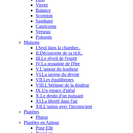
Vierge
Balance
Scorpion
Sagittaire
Capricorne
Verseau
Poissons
Maisons
I.Seul dans la chambre..
II.Découverte de sa rich..
III.Le réveil de l'esprit
IV.La nostalgie de l'être
V.L'amour du bonheur
VI.La saveur du devoir
VII.Les équilibristes
VIII.L'héritage de la douleur
IX.Un espace d'idéal
X.Le destin d'un puissant
XI.La liberté dans l'air
XII.L'union avec l'inconscient
Planètes
Pluton
Planètes en Amour
Pour Elle