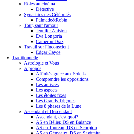
Rôles au cinéma
Détective
Synastries des Célébrités
Palmade&Robin
Tout, sauf l'amour
Jennifer Aniston
Eva Longoria
Cameron Diaz
Travail sur l'Inconscient
Edgar Cayce
Traditionnelle
Astrologie et Vous
A propos
Affinités grâce aux Soleils
Comprendre les oppositions
Les antisces
Les aspects
Les étoiles fixes
Les Grands Trigones
Les 8 phases de la Lune
Ascendant et Descendant
Ascendant, c'est quoi?
AS en Bélier, DS en Balance
AS en Taureau, DS en Scorpion
AS en Gémeaux, DS en Sagittaire