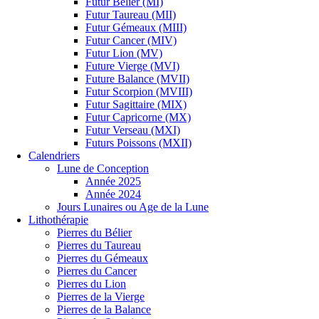
Futur Bélier (MI)
Futur Taureau (MII)
Futur Gémeaux (MIII)
Futur Cancer (MIV)
Futur Lion (MV)
Future Vierge (MVI)
Future Balance (MVII)
Futur Scorpion (MVIII)
Futur Sagittaire (MIX)
Futur Capricorne (MX)
Futur Verseau (MXI)
Futurs Poissons (MXII)
Calendriers
Lune de Conception
Année 2025
Année 2024
Jours Lunaires ou Age de la Lune
Lithothérapie
Pierres du Bélier
Pierres du Taureau
Pierres du Gémeaux
Pierres du Cancer
Pierres du Lion
Pierres de la Vierge
Pierres de la Balance