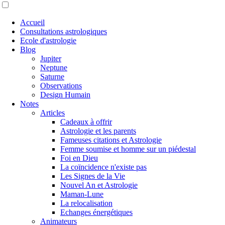
Accueil
Consultations astrologiques
Ecole d'astrologie
Blog
Jupiter
Neptune
Saturne
Observations
Design Humain
Notes
Articles
Cadeaux à offrir
Astrologie et les parents
Fameuses citations et Astrologie
Femme soumise et homme sur un piédestal
Foi en Dieu
La coïncidence n'existe pas
Les Signes de la Vie
Nouvel An et Astrologie
Maman-Lune
La relocalisation
Echanges énergétiques
Animateurs