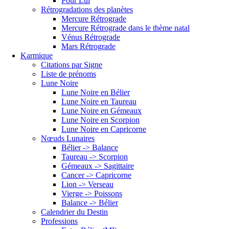
Pour Lui
Rétrogradations des planètes
Mercure Rétrograde
Mercure Rétrograde dans le thème natal
Vénus Rétrograde
Mars Rétrograde
Karmique
Citations par Signe
Liste de prénoms
Lune Noire
Lune Noire en Bélier
Lune Noire en Taureau
Lune Noire en Gémeaux
Lune Noire en Scorpion
Lune Noire en Capricorne
Nœuds Lunaires
Bélier -> Balance
Taureau -> Scorpion
Gémeaux -> Sagittaire
Cancer -> Capricorne
Lion -> Verseau
Vierge -> Poissons
Balance -> Bélier
Calendrier du Destin
Professions