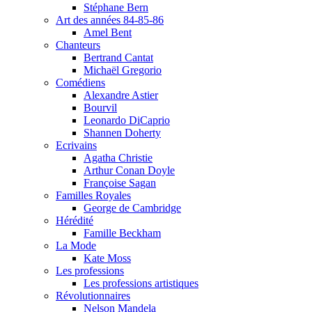
Stéphane Bern
Art des années 84-85-86
Amel Bent
Chanteurs
Bertrand Cantat
Michaël Gregorio
Comédiens
Alexandre Astier
Bourvil
Leonardo DiCaprio
Shannen Doherty
Ecrivains
Agatha Christie
Arthur Conan Doyle
Françoise Sagan
Familles Royales
George de Cambridge
Hérédité
Famille Beckham
La Mode
Kate Moss
Les professions
Les professions artistiques
Révolutionnaires
Nelson Mandela