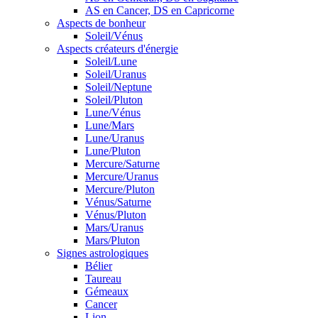
AS en Cancer, DS en Capricorne
Aspects de bonheur
Soleil/Vénus
Aspects créateurs d'énergie
Soleil/Lune
Soleil/Uranus
Soleil/Neptune
Soleil/Pluton
Lune/Vénus
Lune/Mars
Lune/Uranus
Lune/Pluton
Mercure/Saturne
Mercure/Uranus
Mercure/Pluton
Vénus/Saturne
Vénus/Pluton
Mars/Uranus
Mars/Pluton
Signes astrologiques
Bélier
Taureau
Gémeaux
Cancer
Lion