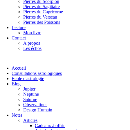
Pierres du Scorpion
Pierres du Sagittaire
Pierres du Capricorne
Pierres du Verseau
Pierres des Poissons
Lecture
Mon livre
Contact
A propos
Les échos
Accueil
Consultations astrologiques
Ecole d'astrologie
Blog
Jupiter
Neptune
Saturne
Observations
Design Humain
Notes
Articles
Cadeaux à offrir